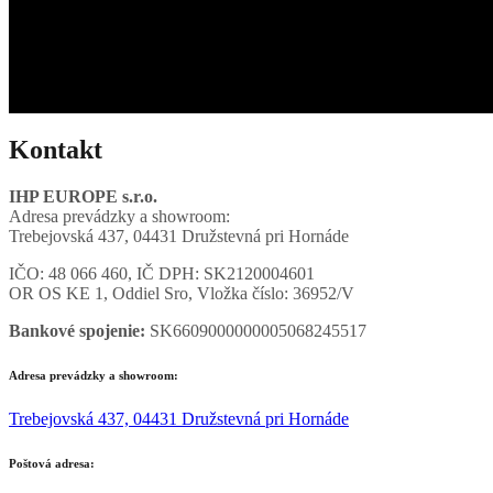
Kontakt
IHP EUROPE s.r.o.
Adresa prevádzky a showroom:
Trebejovská 437, 04431 Družstevná pri Hornáde
IČO: 48 066 460, IČ DPH: SK2120004601
OR OS KE 1, Oddiel Sro, Vložka číslo: 36952/V
Bankové spojenie:
SK6609000000005068245517
Adresa prevádzky a showroom:
Trebejovská 437, 04431 Družstevná pri Hornáde
Poštová adresa: