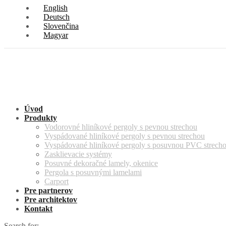
English
Deutsch
Slovenčina
Magyar
Úvod
Produkty
Vodorovné hliníkové pergoly s pevnou strechou
Vyspádované hliníkové pergoly s pevnou strechou
Vyspádované hliníkové pergoly s posuvnou PVC strech
Zasklievacie systémy
Posuvné dekoračné lamely, okenice
Pergola s posuvnými lamelami
Carport
Pre partnerov
Pre architektov
Kontakt
Search for: