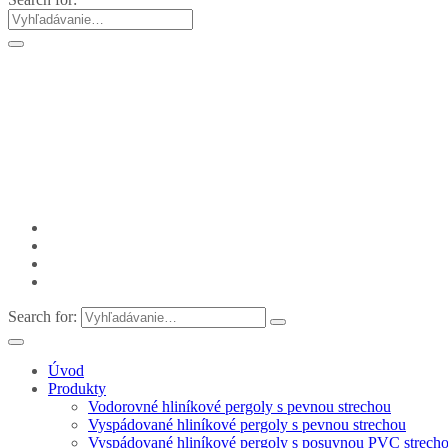
Search for:
Úvod
Produkty
Vodorovné hliníkové pergoly s pevnou strechou
Vyspádované hliníkové pergoly s pevnou strechou
Vyspádované hliníkové pergoly s posuvnou PVC strech