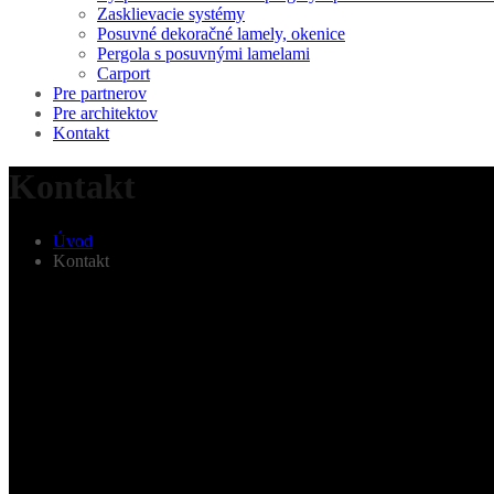
Zasklievacie systémy
Posuvné dekoračné lamely, okenice
Pergola s posuvnými lamelami
Carport
Pre partnerov
Pre architektov
Kontakt
Kontakt
Úvod
Kontakt