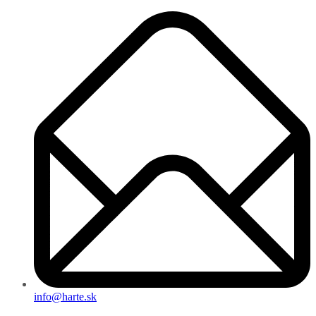
info@harte.sk