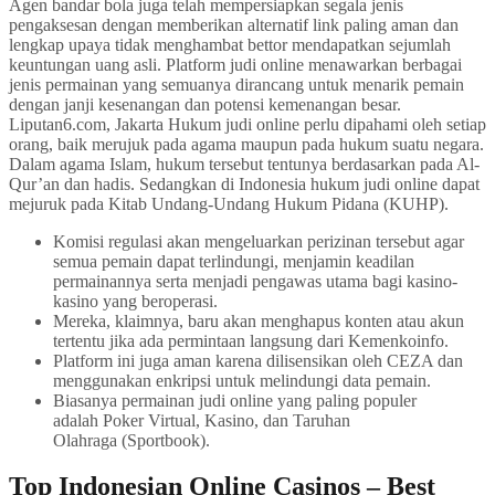
Agen bandar bola juga telah mempersiapkan segala jenis
pengaksesan dengan memberikan alternatif link paling aman dan
lengkap upaya tidak menghambat bettor mendapatkan sejumlah
keuntungan uang asli. Platform judi online menawarkan berbagai
jenis permainan yang semuanya dirancang untuk menarik pemain
dengan janji kesenangan dan potensi kemenangan besar.
Liputan6.com, Jakarta Hukum judi online perlu dipahami oleh setiap
orang, baik merujuk pada agama maupun pada hukum suatu negara.
Dalam agama Islam, hukum tersebut tentunya berdasarkan pada Al-
Qur’an dan hadis. Sedangkan di Indonesia hukum judi online dapat
mejuruk pada Kitab Undang-Undang Hukum Pidana (KUHP).
Komisi regulasi akan mengeluarkan perizinan tersebut agar
semua pemain dapat terlindungi, menjamin keadilan
permainannya serta menjadi pengawas utama bagi kasino-
kasino yang beroperasi.
Mereka, klaimnya, baru akan menghapus konten atau akun
tertentu jika ada permintaan langsung dari Kemenkoinfo.
Platform ini juga aman karena dilisensikan oleh CEZA dan
menggunakan enkripsi untuk melindungi data pemain.
Biasanya permainan judi online yang paling populer
adalah Poker Virtual, Kasino, dan Taruhan
Olahraga (Sportbook).
Top Indonesian Online Casinos – Best