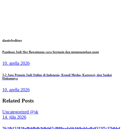
danieleditor
Panduan Judi Slot Bagaimana cara bermain dan memenangkan uang
10. apríla 2026
3,2 Juta Pemain Judi Online di Indonesia, Kenali Modus, Kategori, dan Sanksi
Hukumnya
10. apríla 2026
Related Posts
Uncategorized @sk
14. júla 2026
7fc1fb152820af8dd9dfc9dfeb67cf809eadafdcbb9e4dadfa0522f7c37b84ef