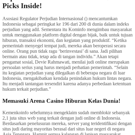
Picks Inside!
Asosiasi Regulator Perjudian Internasional () mencantumkan
Indonesia sebagai peringkat ke 196 dari 200 di dunia dalam indeks
perjudian yang adil. Sementara itu Kominfo mengimbau masyarakat
untuk menggunakan platform digital dengan bijak, baik untuk tujuan
hiburan, transaksi ekonomi, dan kegiatan yang produktif. “Ketika
pemerintah menyegel tempat judi, mereka akan beroperasi secara
online. Orang pun tidak ragu ‘berinvestasi’ di sana. Jadi pilihan
bermain atau tidak, tetap ada di tangan individu.” Akan tetapi
pengamat sosial, Devie Rahmawati, menilai judi online merupakan
persoalan serius yang harus menjadi perhatian pemerintah. “Selain
itu kegiatan perjudian yang dilegalkan di beberapa negara di luar
Indonesia, mengakibatkan kendala penindakan hukum lintas negara.
Itu menjadi tantangan tersendiri karena adanya perbedaan ketentuan
hukum terkait perjudian.”
Memasuki Arena Casino Hiburan Kelas Dunia!
Kemenkoinfo sebelumnya mengeklaim sudah memblokir sebanyak
2,1 juta situs web yang terkait dengan judi online di Indonesia.
Berdasarkan penelusuran mereka, server yang teridentifikasi dengan
situs judi daring mayoritas berasal dari situs luar negeri di negara
Asia Tenggara. Hampir semua kalangan di lapisan masyarakat