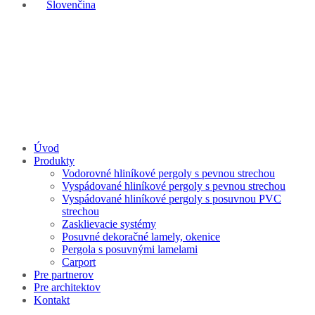
Slovenčina
Úvod
Produkty
Vodorovné hliníkové pergoly s pevnou strechou
Vyspádované hliníkové pergoly s pevnou strechou
Vyspádované hliníkové pergoly s posuvnou PVC
strechou
Zasklievacie systémy
Posuvné dekoračné lamely, okenice
Pergola s posuvnými lamelami
Carport
Pre partnerov
Pre architektov
Kontakt