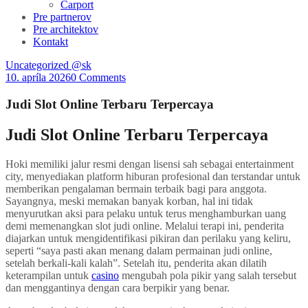
Carport
Pre partnerov
Pre architektov
Kontakt
Uncategorized @sk
10. apríla 2026
0 Comments
Judi Slot Online Terbaru Terpercaya
Judi Slot Online Terbaru Terpercaya
Hoki memiliki jalur resmi dengan lisensi sah sebagai entertainment
city, menyediakan platform hiburan profesional dan terstandar untuk
memberikan pengalaman bermain terbaik bagi para anggota.
Sayangnya, meski memakan banyak korban, hal ini tidak
menyurutkan aksi para pelaku untuk terus menghamburkan uang
demi memenangkan slot judi online. Melalui terapi ini, penderita
diajarkan untuk mengidentifikasi pikiran dan perilaku yang keliru,
seperti “saya pasti akan menang dalam permainan judi online,
setelah berkali-kali kalah”. Setelah itu, penderita akan dilatih
keterampilan untuk
casino
mengubah pola pikir yang salah tersebut
dan menggantinya dengan cara berpikir yang benar.