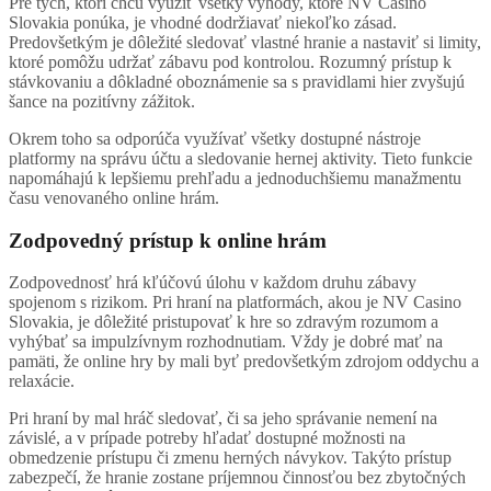
Pre tých, ktorí chcú využiť všetky výhody, ktoré NV Casino
Slovakia ponúka, je vhodné dodržiavať niekoľko zásad.
Predovšetkým je dôležité sledovať vlastné hranie a nastaviť si limity,
ktoré pomôžu udržať zábavu pod kontrolou. Rozumný prístup k
stávkovaniu a dôkladné oboznámenie sa s pravidlami hier zvyšujú
šance na pozitívny zážitok.
Okrem toho sa odporúča využívať všetky dostupné nástroje
platformy na správu účtu a sledovanie hernej aktivity. Tieto funkcie
napomáhajú k lepšiemu prehľadu a jednoduchšiemu manažmentu
času venovaného online hrám.
Zodpovedný prístup k online hrám
Zodpovednosť hrá kľúčovú úlohu v každom druhu zábavy
spojenom s rizikom. Pri hraní na platformách, akou je NV Casino
Slovakia, je dôležité pristupovať k hre so zdravým rozumom a
vyhýbať sa impulzívnym rozhodnutiam. Vždy je dobré mať na
pamäti, že online hry by mali byť predovšetkým zdrojom oddychu a
relaxácie.
Pri hraní by mal hráč sledovať, či sa jeho správanie nemení na
závislé, a v prípade potreby hľadať dostupné možnosti na
obmedzenie prístupu či zmenu herných návykov. Takýto prístup
zabezpečí, že hranie zostane príjemnou činnosťou bez zbytočných