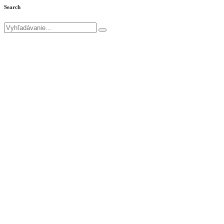
Search
Search
for: