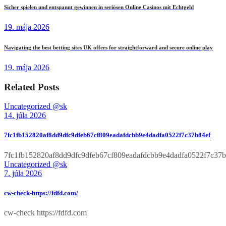
Sicher spielen und entspannt gewinnen in seriösen Online Casinos mit Echtgeld
19. mája 2026
Navigating the best betting sites UK offers for straightforward and secure online play
19. mája 2026
Related Posts
Uncategorized @sk
14. júla 2026
7fc1fb152820af8dd9dfc9dfeb67cf809eadafdcbb9e4dadfa0522f7c37b84ef
7fc1fb152820af8dd9dfc9dfeb67cf809eadafdcbb9e4dadfa0522f7c37b
Uncategorized @sk
7. júla 2026
cw-check-https://fdfd.com/
cw-check https://fdfd.com