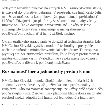
Jedným z hlavných pilierov, na ktorých NV Casino Slovakia stavia,
je užívateľsky prívetivé rozhranie. V prostredí, kde hráči často čelia
množstvu možností a komplikovaným pravidlám, je prehľadnosť
kľúčová. Dizajnéri tejto platformy sa sústredili na to, aby všetky
funkcie boli ľahko dostupné a zrozumiteľné. Takéto riešenie
eliminuje zbytočný stres a umožňuje aj menej skúseným
používateľom vychutnať si herný zážitok naplno.
Okrem grafického spracovania je dôležitá aj technická stránka, kde
NV Casino Slovakia využíva moderné technológie pre rýchle
načítanie stránok a minimalizovanie čakacích časov. To prispieva k
plynulej hre bez zbytočných prerušení, čo je častým problémom u
niektorých online kasín. Výsledkom je vysoká miera spokojnosti
používateľov a dôvera k ponúkaným službám.
Rozmanitosť hier a jednoduchý prístup k nim
NV Casino Slovakia ponúka širokú paletu hier, od klasických
automatov cez stolové hry až po živé kasíno s profesionálnymi
krupiérmi. Táto rozmanitosť zabezpečuje, že každý hráč nájde niečo
podľa svojho gusta. Zároveň však platforma kladie dôraz na to, aby
prechod medzi jednotlivými hrami bol jednoduchý a intuitívny.