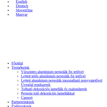
English
Deutsch
Slovenčina
Magyar
Főoldal
Termékeink
Vízszintes alumínium pergolák fix tetővel
Lejtett tetős alumínium pergolák fix tetővel
Lejtett alumínium pergolák mozgatható ponyvatetővel
Üvegfal rendszerek
Tolható dekorációs lamellák és zsalugáterek
Pergola toló dekorációs lamellákkal
Carport
Partnereinknek
Építészeknek