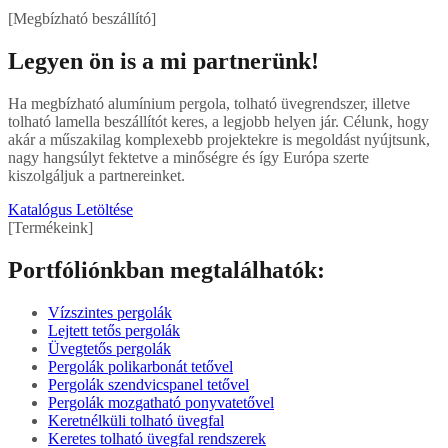
[Megbízható beszállító]
Legyen ön is a mi partnerünk!
Ha megbízható alumínium pergola, tolható üvegrendszer, illetve
tolható lamella beszállítót keres, a legjobb helyen jár. Célunk, hogy
akár a műszakilag komplexebb projektekre is megoldást nyújtsunk,
nagy hangsúlyt fektetve a minőségre és így Európa szerte
kiszolgáljuk a partnereinket.
Katalógus Letöltése
[Termékeink]
Portfóliónkban megtalálhatók:
Vízszintes pergolák
Lejtett tetős pergolák
Üvegtetős pergolák
Pergolák polikarbonát tetővel
Pergolák szendvicspanel tetővel
Pergolák mozgatható ponyvatetővel
Keretnélküli tolható üvegfal
Keretes tolható üvegfal rendszerek