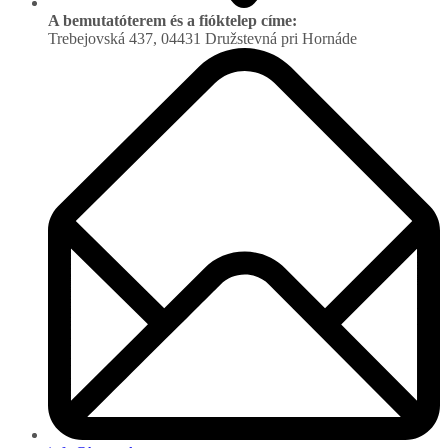
A bemutatóterem és a fióktelep címe:
Trebejovská 437, 04431 Družstevná pri Hornáde