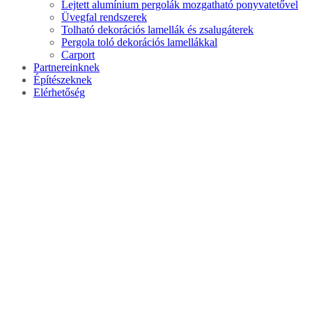
Lejtett alumínium pergolák mozgatható ponyvatetővel
Üvegfal rendszerek
Tolható dekorációs lamellák és zsalugáterek
Pergola toló dekorációs lamellákkal
Carport
Partnereinknek
Építészeknek
Elérhetőség