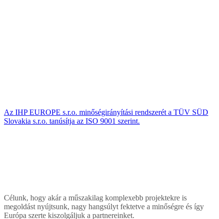
Az IHP EUROPE s.r.o. minőségirányítási rendszerét a TÜV SÜD
Slovakia s.r.o. tanúsítja az ISO 9001 szerint.
Célunk, hogy akár a műszakilag komplexebb projektekre is
megoldást nyújtsunk, nagy hangsúlyt fektetve a minőségre és így
Európa szerte kiszolgáljuk a partnereinket.