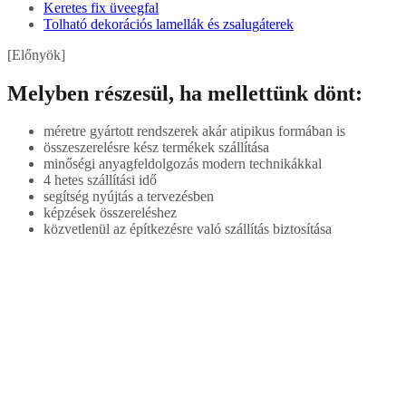
Keretes fix üveegfal
Tolható dekorációs lamellák és zsalugáterek
[Előnyök]
Melyben részesül, ha mellettünk dönt:
méretre gyártott rendszerek akár atipikus formában is
összeszerelésre kész termékek szállítása
minőségi anyagfeldolgozás modern technikákkal
4 hetes szállítási idő
segítség nyújtás a tervezésben
képzések összereléshez
közvetlenül az építkezésre való szállítás biztosítása